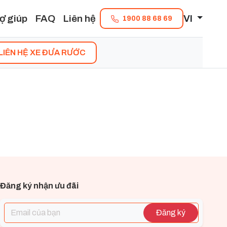
ợ giúp
FAQ
Liên hệ
VI
1900 88 68 69
LIÊN HỆ XE ĐƯA RƯỚC
Đăng ký nhận ưu đãi
Đăng ký