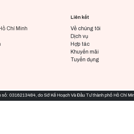
Liên kết
Hồ Chí Minh
Về chúng tôi
Dịch vụ
m
Hợp tác
Khuyến mãi
Tuyển dụng
nh số: 0316213484, do Sở Kế Hoạch Và Đầu Tư thành phố Hồ Chí Mi